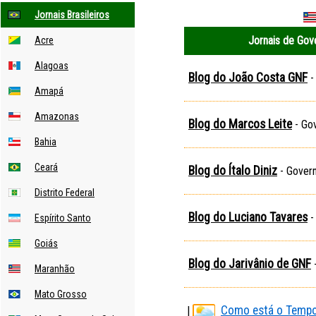
Jornais Brasileiros
Jornais de Gov
Acre
Alagoas
Blog do João Costa GNF
-
Amapá
Amazonas
Blog do Marcos Leite
- Gov
Bahia
Ceará
Blog do Ítalo Diniz
- Govern
Distrito Federal
Blog do Luciano Tavares
-
Espírito Santo
Goiás
Blog do Jarivânio de GNF
-
Maranhão
Mato Grosso
Como está o Tempo 
|