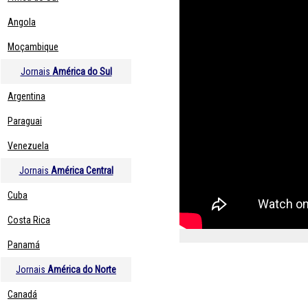
Angola
Moçambique
Jornais
América do Sul
Argentina
Paraguai
Venezuela
Jornais
América Central
Cuba
Costa Rica
Panamá
Jornais
América do Norte
Canadá