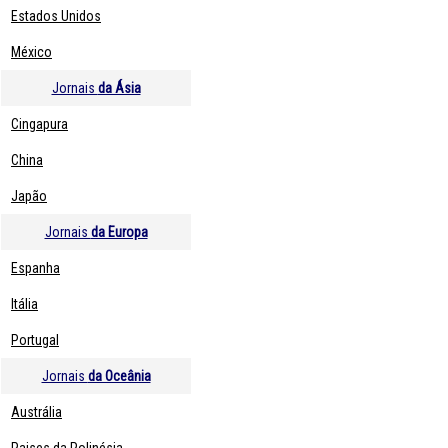
Estados Unidos
México
Jornais
da Ásia
Cingapura
China
Japão
Jornais
da Europa
Espanha
Itália
Portugal
Jornais
da Oceânia
Austrália