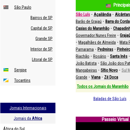
Principa
São Paulo
-
-
São Luís
Açailândia
Alcântar
Bairros de SP
-
Barão de Grajaú
Barra do Corda
-
Capital de SP
Caxias do Maranhão
Chapadin
-
Governador Nunes Freire
Graja
Grande SP
-
-
Magalhães de Almeida
Mata
-
-
Interior de SP
Parnarama
Pedreiras
Pinheir
-
-
Riachão
Rosário
Santa Inês
Litoral de SP
-
João Batista
São João dos Pa
-
-
Sergipe
Mangabeiras
Sítio Novo
Sul 
-
-
Grande
Viana
Zé Doca
Tocantins
Todos os Jornais do Maranhão
Baladas de São Luís
Jornais Internacionais
Jornais da
Africa
Passeio Virtua
África do Sul