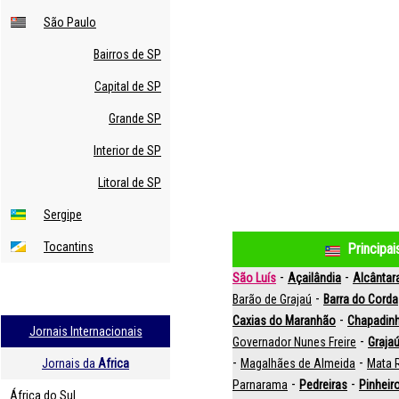
São Paulo
Bairros de SP
Capital de SP
Grande SP
Interior de SP
Litoral de SP
Sergipe
Tocantins
Principa
-
-
São Luís
Açailândia
Alcântar
-
Barão de Grajaú
Barra do Corda
-
Caxias do Maranhão
Chapadin
Jornais Internacionais
-
Governador Nunes Freire
Graja
-
-
Jornais da
Africa
Magalhães de Almeida
Mata
-
-
Parnarama
Pedreiras
Pinheir
África do Sul