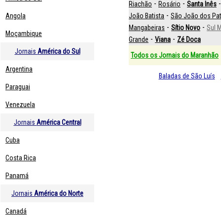
-
-
Riachão
Rosário
Santa Inês
-
Angola
João Batista
São João dos Pa
-
-
Mangabeiras
Sítio Novo
Sul 
Moçambique
-
-
Grande
Viana
Zé Doca
Jornais
América do Sul
Todos os Jornais do Maranhão
Argentina
Baladas de São Luís
Paraguai
Venezuela
Jornais
América Central
Cuba
Costa Rica
Panamá
Jornais
América do Norte
Canadá