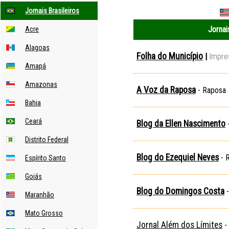
Jornais Brasileiros
Jornai
Acre
Alagoas
Folha do Município
|
Impre
Amapá
Amazonas
A Voz da Raposa
- Raposa
Bahia
Ceará
Blog da Ellen Nascimento
Distrito Federal
Blog do Ezequiel Neves
- 
Espírito Santo
Goiás
Blog do Domingos Costa
-
Maranhão
Mato Grosso
Jornal Além dos Límites
-