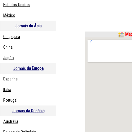
Estados Unidos
México
Jornais
da Ásia
Map
Cingapura
China
Japão
Jornais
da Europa
Espanha
Itália
Portugal
Jornais
da Oceânia
Austrália