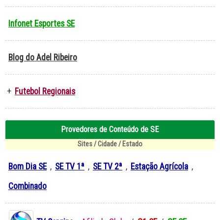
Infonet Esportes SE
Blog do Adel Ribeiro
+
Futebol Regionais
Provedores de Conteúdo de SE
Sites / Cidade / Estado
Bom Dia SE
,
SE TV 1ª
,
SE TV 2ª
,
Estação Agrícola
,
Combinado