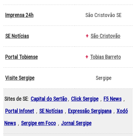
Imprensa 24h
São Cristovão SE
SE Notícias
+
São Cristovão
Portal Tobiense
+
Tobias Barreto
Visite Sergipe
Sergipe
Sites de SE
:
Capital do Sertão
,
Click Sergipe
,
F5 News
,
Portal Infonet
,
SE Notícias
,
Expressão Sergipana
,
Xodó
News
,
Sergipe em Foco
,
Jornal Sergipe