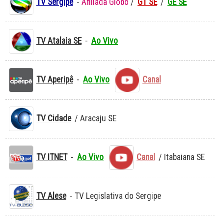
TV Sergipe
-
Afiliada Globo
/
G1 SE
/
GE SE
TV Atalaia SE
-
Ao Vivo
TV Aperipê
-
Ao Vivo
Canal
TV Cidade
/ Aracaju SE
TV ITNET
-
Ao Vivo
Canal
/ Itabaiana SE
TV Alese
- TV Legislativa do Sergipe