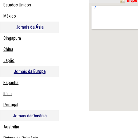
Mapa 
Estados Unidos
México
Jornais
da Ásia
Cingapura
China
Japão
Jornais
da Europa
Espanha
Itália
Portugal
Jornais
da Oceânia
Austrália