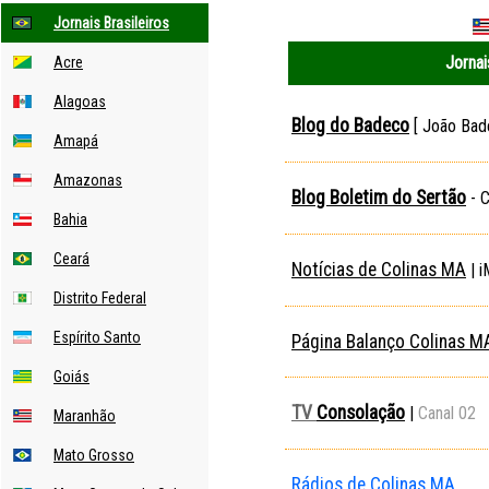
Jornais Brasileiros
Jornai
Acre
Alagoas
Blog do Badeco
[ João Bade
Amapá
Amazonas
Blog Boletim do Sertão
- C
Bahia
Ceará
Notícias de Colinas MA
| i
Distrito Federal
Espírito Santo
Página Balanço Colinas M
Goiás
TV
Consolação
|
Canal 02
Maranhão
Mato Grosso
R
ádios de Colinas MA