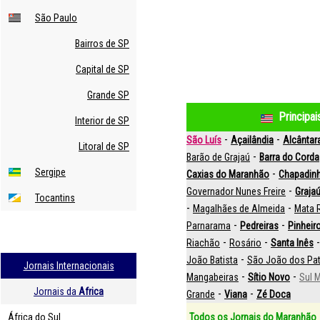
São Paulo
Bairros de SP
Capital de SP
Grande SP
Principa
Interior de SP
-
-
São Luís
Açailândia
Alcântar
Litoral de SP
-
Barão de Grajaú
Barra do Corda
Sergipe
-
Caxias do Maranhão
Chapadin
-
Governador Nunes Freire
Graja
Tocantins
-
-
Magalhães de Almeida
Mata
-
-
Parnarama
Pedreiras
Pinheir
-
-
Riachão
Rosário
Santa Inês
-
João Batista
São João dos Pa
Jornais Internacionais
-
-
Mangabeiras
Sítio Novo
Sul 
Jornais da
Africa
-
-
Grande
Viana
Zé Doca
África do Sul
Todos os Jornais do Maranhão