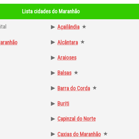
Lista cidades do Maranhão
tal
▶
★
Açailândia
▶
★
aranhão
Alcântara
▶
Araioses
▶
★
Balsas
▶
★
Barra do Corda
▶
Buriti
▶
Capinzal do Norte
▶
★
Caxias do Maranhão