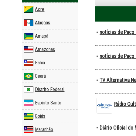
Acre
Alagoas
notícias de Paço
•
Amapá
Amazonas
notícias de Paço
•
Bahia
Ceará
TV Alternativa N
•
Distrito Federal
Espírito Santo
Rádio Cul
Goiás
Diário Oficial do
•
Maranhão