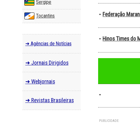
Sergipe
Federação Maran
•
Tocantins
Hinos Times do 
•
➜ Agências de Notícias
➜ Jornais Dirigidos
➜ Webjornais
•
➜ Revistas Brasileiras
PUBLICIDADE: