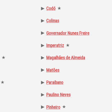
▶
★
Codó
▶
Colinas
▶
Governador Nunes Freire
▶
★
Imperatriz
★
▶
Magalhães de Almeida
▶
Matões
★
▶
Paraibano
▶
Paulino Neves
▶
★
Pinheiro