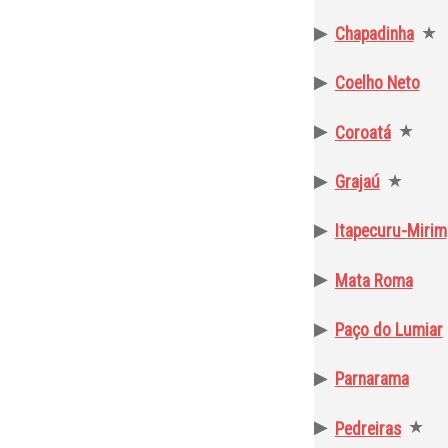
▶
★
Chapadinha
▶
Coelho Neto
▶
★
Coroatá
▶
★
Grajaú
▶
Itapecuru-Mirim
▶
Mata Roma
▶
Paço do Lumiar
▶
Parnarama
▶
★
Pedreiras