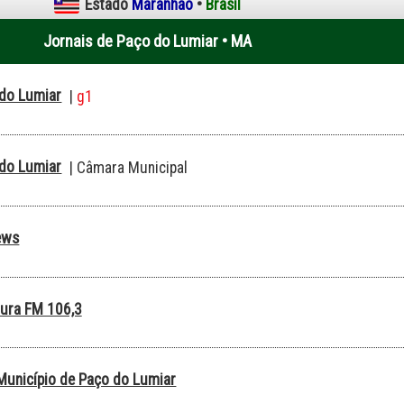
Estado
Maranhão
•
Brasil
Jornais de Paço do Lumiar • MA
 do Lumiar
|
g1
 do Lumiar
| Câmara Municipal
ews
tura FM 106,3
 Município de Paço do Lumiar