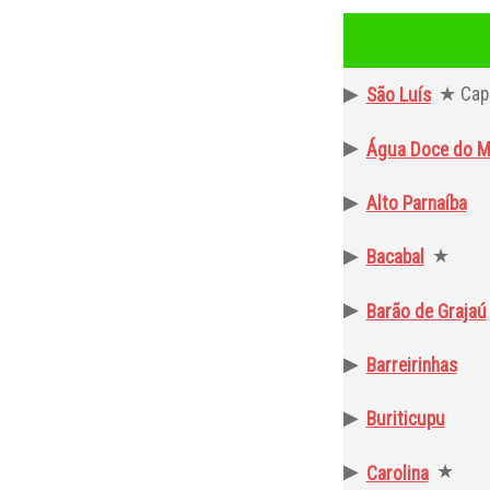
▶
★ Capi
São Luís
▶
Água Doce do M
▶
Alto Parnaíba
▶
★
Bacabal
▶
Barão de Grajaú
▶
Barreirinhas
▶
Buriticupu
▶
★
Carolina