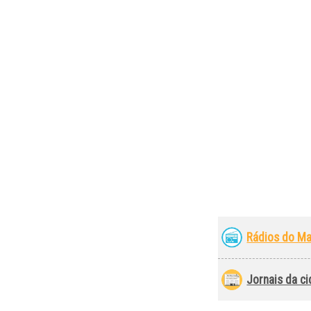
Rádios do M
Jornais da c