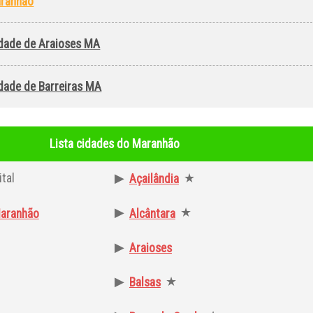
aranhão
idade de Araioses MA
idade de Barreiras MA
Lista cidades do Maranhão
tal
▶
★
Açailândia
▶
★
aranhão
Alcântara
▶
Araioses
▶
★
Balsas