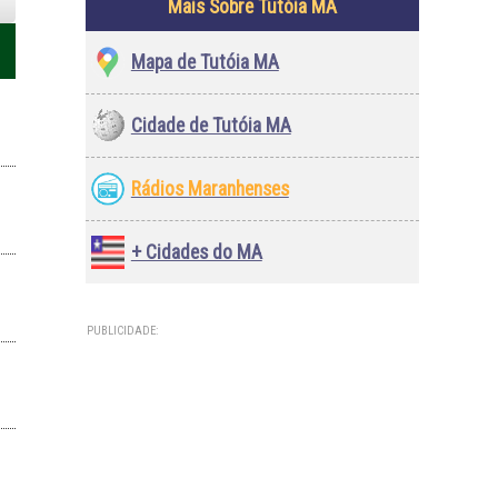
Mais Sobre Tutóia MA
Mapa de Tutóia MA
Cidade de Tutóia MA
Rádios Maranhenses
+ Cidades do MA
PUBLICIDADE: