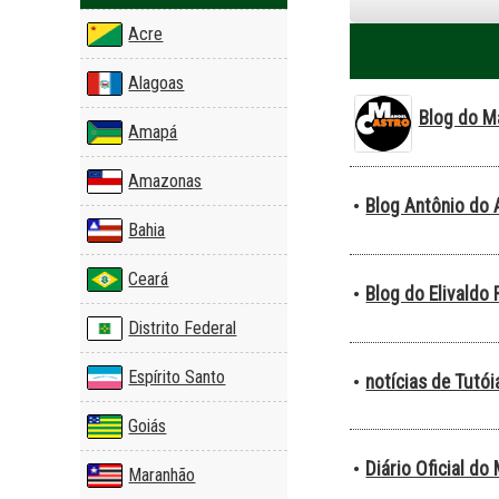
Acre
Alagoas
Blog do M
Amapá
Amazonas
Blog Antônio do 
•
Bahia
Ceará
Blog do Elivaldo
•
Distrito Federal
Espírito Santo
notícias de Tutó
•
Goiás
Diário Oficial do
•
Maranhão