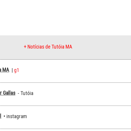
+ Notícias de Tutóia MA
ia MA
|
g1
r Gallas
- Tutóia
l
• instagram