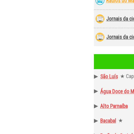
Rádios do M
Jornais da c
Jornais da c
▶
★ Capi
São Luís
▶
Água Doce do M
▶
Alto Parnaíba
▶
★
Bacabal