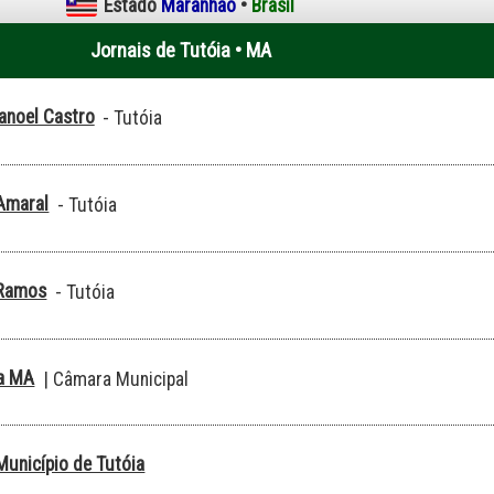
Estado
Maranhão
•
Brasil
Jornais de Tutóia • MA
anoel Castro
- Tutóia
Amaral
- Tutóia
 Ramos
- Tutóia
ia MA
| Câmara Municipal
 Município de Tutóia