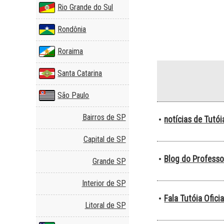
Rio Grande do Sul
Rondônia
Roraima
Santa Catarina
São Paulo
Bairros de SP
notícias de Tutó
•
Capital de SP
Blog do Professo
•
Grande SP
Interior de SP
Fala Tutóia Oficia
•
Litoral de SP