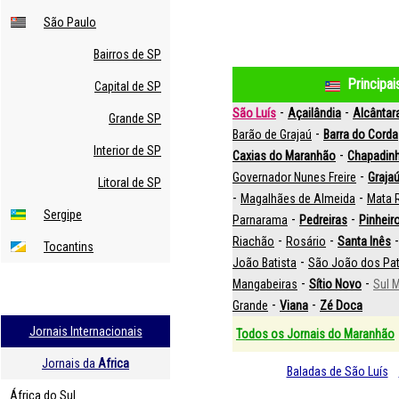
São Paulo
Bairros de SP
Principa
Capital de SP
-
-
São Luís
Açailândia
Alcântar
Grande SP
-
Barão de Grajaú
Barra do Corda
Interior de SP
-
Caxias do Maranhão
Chapadin
-
Governador Nunes Freire
Graja
Litoral de SP
-
-
Magalhães de Almeida
Mata
Sergipe
-
-
Parnarama
Pedreiras
Pinheir
-
-
Riachão
Rosário
Santa Inês
Tocantins
-
João Batista
São João dos Pa
-
-
Mangabeiras
Sítio Novo
Sul 
-
-
Grande
Viana
Zé Doca
Jornais Internacionais
Todos os Jornais do Maranhão
Jornais da
Africa
Baladas de São Luís
África do Sul