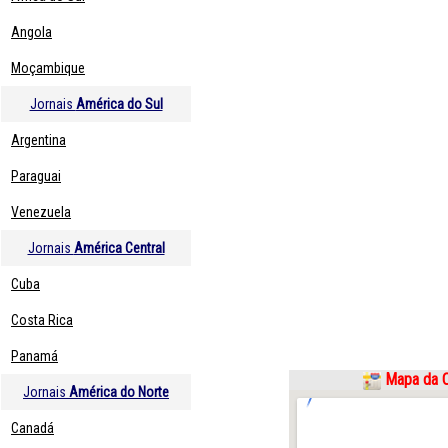
Angola
Moçambique
Jornais
América do Sul
Argentina
Paraguai
Venezuela
Jornais
América Central
Cuba
Costa Rica
Panamá
Mapa da 
Jornais
América do Norte
Canadá