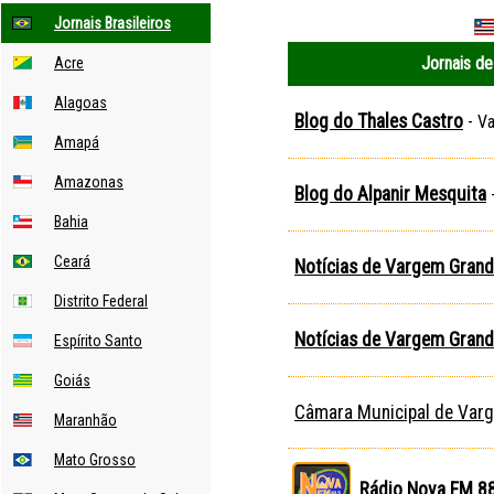
Jornais Brasileiros
Jornais d
Acre
Alagoas
Blog do Thales Castro
- V
Amapá
Amazonas
Blog do Alpanir Mesquita
Bahia
Ceará
Notícias de Vargem Gran
Distrito Federal
Notícias de Vargem Gran
Espírito Santo
Goiás
Câmara Municipal de Var
Maranhão
Mato Grosso
Rádio Nova FM 88