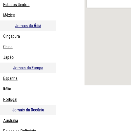
Estados Unidos
México
Jornais
da Ásia
Cingapura
China
Japão
Jornais
da Europa
Espanha
Itália
Portugal
Jornais
da Oceânia
Austrália