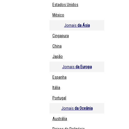
Estados Unidos
México
Jornais
da Ásia
Cingapura
China
Japão
Jornais
da Europa
Espanha
Itália
Portugal
Jornais
da Oceânia
Austrália