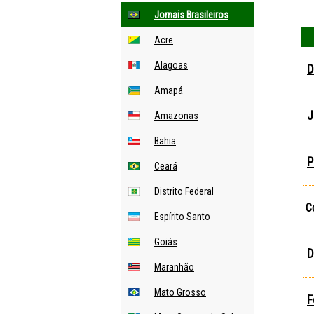
Jornais Brasileiros
Acre
Alagoas
D
Amapá
J
Amazonas
Bahia
P
Ceará
Distrito Federal
C
Espírito Santo
Goiás
D
Maranhão
Mato Grosso
F