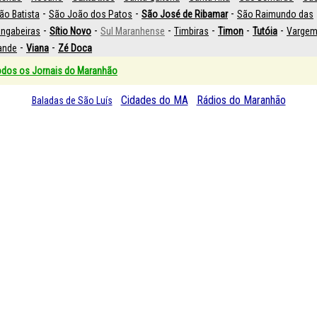
-
-
-
ão Batista
São João dos Patos
São José de Ribamar
São Raimundo das
-
-
-
-
-
-
ngabeiras
Sítio Novo
Sul Maranhense
Timbiras
Timon
Tutóia
Varge
-
-
ande
Viana
Zé Doca
odos os Jornais do Maranhão
Cidades do MA
Rádios do Maranhão
Baladas de São Luís