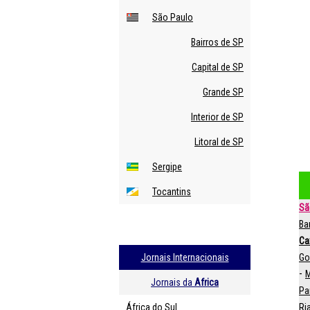
São Paulo
Bairros de SP
Capital de SP
Grande SP
Interior de SP
Litoral de SP
Sergipe
Tocantins
Sã
Ba
Ca
Jornais Internacionais
Go
-
M
Jornais da
Africa
Pa
África do Sul
Ri