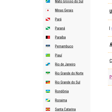
Mato Grosso do Sul
Minas Gerais
U
Pará
|
Paraná
Paraíba
R
Pernambuco
Piauí
C
Rio de Janeiro
Rio Grande do Norte
P
Rio Grande do Sul
Rondônia
Roraima
Santa Catarina