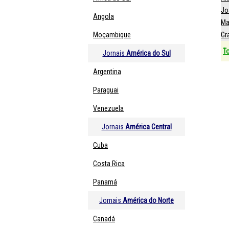
Jo
Angola
Ma
Moçambique
Gr
T
Jornais
América do Sul
Argentina
Paraguai
Venezuela
Jornais
América Central
Cuba
Costa Rica
Panamá
Jornais
América do Norte
Canadá