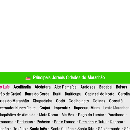
Principais Jornais Cidades do Maranhão
-
-
-
-
-
-
-
o Luís
Açailândia
Alcântara
Alto Parnaíba
Araioses
Bacabal
Balsas
-
-
-
-
-
rão de Grajaú
Barra do Corda
Buriti
Buriticupu
Capinzal do Norte
Caroli
-
-
-
-
-
-
xias do Maranhão
Chapadinha
Codó
Coelho neto
Colinas
Coroatá
-
-
-
-
vernador Nunes Freire
Grajaú
Imperatriz
Itapecuru-Mirim
Leste Maranhen
-
-
-
-
-
agalhães de Almeida
Mata Roma
Matões
Paço do Lumiar
Paraibano
-
-
-
-
-
-
rnarama
Pedreiras
Pinheiro
Porto Franco
Presidente Dutra
Raposa
-
-
-
-
-
-
achão
Rosário
Santa Inês
Santa Quitéria
Santa Rita
São Bernardo
Sã