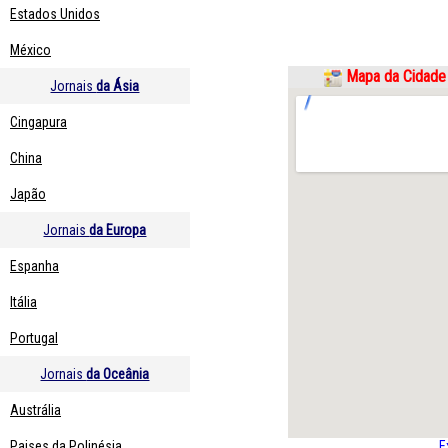
Estados Unidos
México
Mapa da Cidade 
Jornais
da Ásia
Cingapura
China
Japão
Jornais
da Europa
Espanha
Itália
Portugal
Jornais
da Oceânia
Austrália
Paises da Polinésia
E