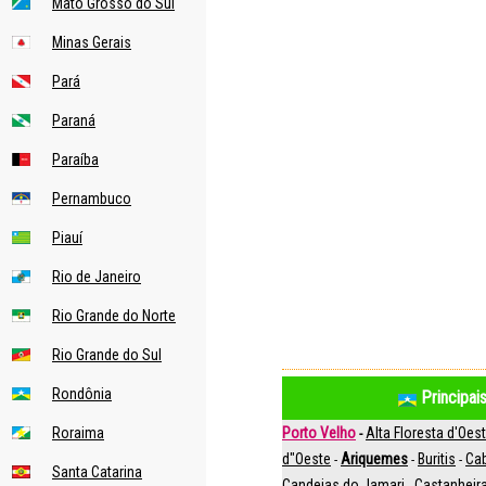
Mato Grosso do Sul
Minas Gerais
Pará
Paraná
Paraíba
Pernambuco
Piauí
Rio de Janeiro
Rio Grande do Norte
Rio Grande do Sul
Rondônia
Principai
Roraima
Porto Velho
Alta Floresta d'Oes
-
d"Oeste
Ariquemes
Buritis
Cab
-
-
-
Santa Catarina
Candeias do Jamari
Castanheir
-