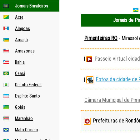
Jornais Brasileiros
om.br
r
Acre
Jornais de Pi
Alagoas
Pimenteiras RO
- Mirassol 
Amapá
Amazonas
Passeio virtual cida
|
Bahia
Ceará
Fotos da cidade de 
|
Distrito Federal
Espírito Santo
Câmara Municipal de Pim
Goiás
Maranhão
Prefeituras de Rondô
Mato Grosso