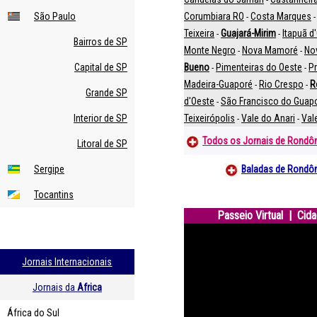
São Paulo
Corumbiara RO
Costa Marques
-
Teixeira
Guajará-Mirim
Itapuã d
-
-
Bairros de SP
Monte Negro
Nova Mamoré
No
-
-
Capital de SP
Bueno
Pimenteiras do Oeste
Pr
-
-
Madeira-Guaporé
Rio Crespo
R
-
-
Grande SP
d'Oeste
São Francisco do Guap
-
Interior de SP
Teixeirópolis
Vale do Anari
Val
-
-
Todos os Jornais de Rondô
Litoral de SP
Sergipe
Baladas de Rondô
Tocantins
Passeio Virtual | Cid
Jornais Internacionais
Jornais da
Africa
África do Sul