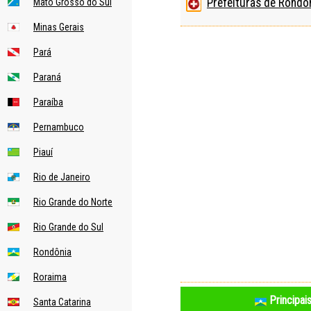
Prefeituras de Rondô
Mato Grosso do Sul
Minas Gerais
Pará
Paraná
Paraíba
Pernambuco
Piauí
Rio de Janeiro
Rio Grande do Norte
Rio Grande do Sul
Rondônia
Roraima
Principai
Santa Catarina