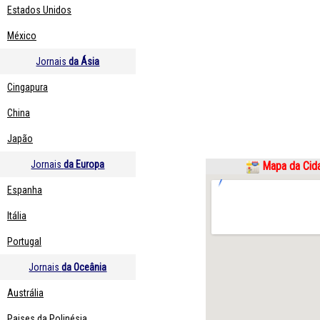
Estados Unidos
México
Jornais
da Ásia
Cingapura
China
Japão
Jornais
da Europa
Mapa da Cid
Espanha
Itália
Portugal
Jornais
da Oceânia
Austrália
Paises da Polinésia