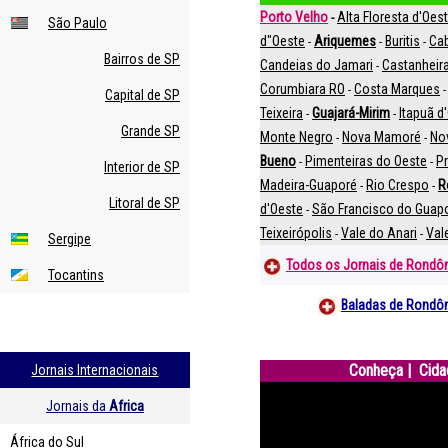
Porto Velho
Alta Floresta d'Oes
-
São Paulo
d"Oeste
Ariquemes
Buritis
Cab
-
-
-
Bairros de SP
Candeias do Jamari
Castanheir
-
Corumbiara RO
Costa Marques
-
Capital de SP
Teixeira
Guajará-Mirim
Itapuã d
-
-
Grande SP
Monte Negro
Nova Mamoré
No
-
-
Bueno
Pimenteiras do Oeste
Pr
-
-
Interior de SP
Madeira-Guaporé
Rio Crespo
R
-
-
Litoral de SP
d'Oeste
São Francisco do Guap
-
Teixeirópolis
Vale do Anari
Val
-
-
Sergipe
Todos os Jornais de Rondô
Tocantins
Baladas de Rondô
Conheça
| Cida
Jornais Internacionais
Jornais da
Africa
África do Sul