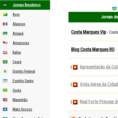
Jornais Brasileiros
r
r
Acre
Jornais d
Alagoas
Costa Marques Vip
- Cost
Amapá
Amazonas
Blog Costa Marques RO
-
Bahia
Ceará
Apresentação da Ci
|
Distrito Federal
Espírito Santo
Vista Aérea da Cida
|
Goiás
Maranhão
Real Forte Príncipe 
|
Mato Grosso