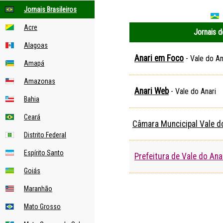
Jornais Brasileiros
r
r
Acre
Jornais d
Alagoas
Anari em Foco
- Vale do An
Amapá
Amazonas
Anari Web
- Vale do Anari
Bahia
Ceará
Câmara Muncicipal Vale d
Distrito Federal
Espírito Santo
Prefeitura de Vale do Ana
Goiás
Maranhão
Mato Grosso