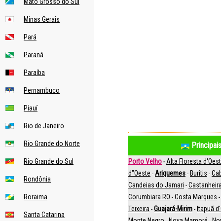
Mato Grosso do Sul
Minas Gerais
Pará
Paraná
Paraíba
Pernambuco
Piauí
Rio de Janeiro
Rio Grande do Norte
Principai
Rio Grande do Sul
Porto Velho
Alta Floresta d'Oes
-
d"Oeste
Ariquemes
Buritis
Cab
-
-
-
Rondônia
Candeias do Jamari
Castanheir
-
Roraima
Corumbiara RO
Costa Marques
-
Teixeira
Guajará-Mirim
Itapuã d
-
-
Santa Catarina
Monte Negro
Nova Mamoré
No
-
-