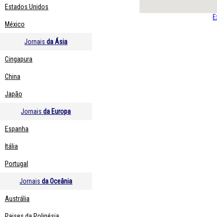
Estados Unidos
E
México
Jornais
da Ásia
Cingapura
China
Japão
Jornais
da Europa
Espanha
Itália
Portugal
Jornais
da Oceânia
Austrália
Paises da Polinésia