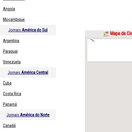
Angola
Moçambique
Jornais
América do Sul
Mapa da Cid
Argentina
Paraguai
Venezuela
Jornais
América Central
Cuba
Costa Rica
Panamá
Jornais
América do Norte
Canadá