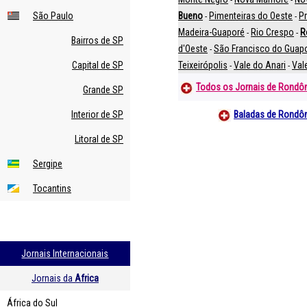
São Paulo
Bueno
Pimenteiras do Oeste
Pr
-
-
Madeira-Guaporé
Rio Crespo
R
-
-
Bairros de SP
d'Oeste
São Francisco do Guap
-
Capital de SP
Teixeirópolis
Vale do Anari
Val
-
-
Todos os Jornais de Rondô
Grande SP
Interior de SP
Baladas de Rondô
Litoral de SP
Sergipe
Tocantins
Jornais Internacionais
Jornais da
Africa
África do Sul