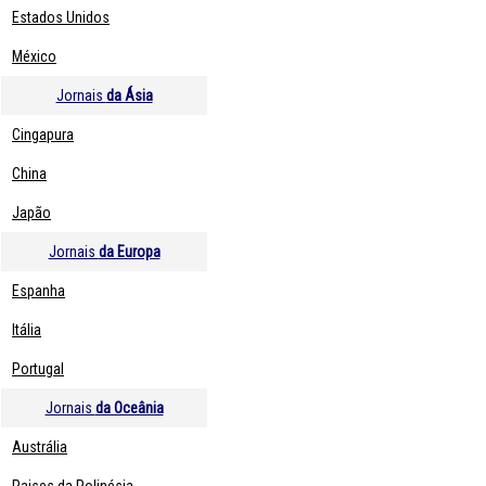
Estados Unidos
México
Jornais
da Ásia
Cingapura
China
Japão
Jornais
da Europa
Espanha
Itália
Portugal
Jornais
da Oceânia
Austrália