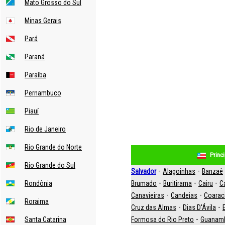
Mato Grosso do Sul
Minas Gerais
Pará
Paraná
Paraíba
Pernambuco
Piauí
Rio de Janeiro
Rio Grande do Norte
Princ
Rio Grande do Sul
-
-
Salvador
Alagoinhas
Banzaê
-
-
-
Rondônia
Brumado
Buritirama
Cairu
C
-
-
Canavieiras
Candeias
Coarac
Roraima
-
-
Cruz das Almas
Dias D'Ávila
-
Santa Catarina
Formosa do Rio Preto
Guanam