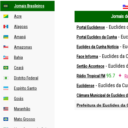
Jornais Brasileiros
Jornais d
Acre
Alagoas
- Euclides
Portal Euclidense
- Euc
Amapá
Portal Euclides da Cunha
- Eu
Euclides da Cunha Notícia
Amazonas
- Euclides da 
Face Informa
Bahia
- Euclides 
Sertão Acontece
Ceará
95.7
+
Rádio Tropical FM
R
Distrito Federal
- Euclides da Cu
Euclidense
Espírito Santo
Câmara Municipal de Euclides 
Goiás
Prefeitura de Euclides da
Maranhão
Mato Grosso