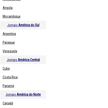
Angola
Moçambique
Jornais
América do Sul
Argentina
Paraguai
Venezuela
Jornais
América Central
Cuba
Costa Rica
Panamá
Jornais
América do Norte
Canadá