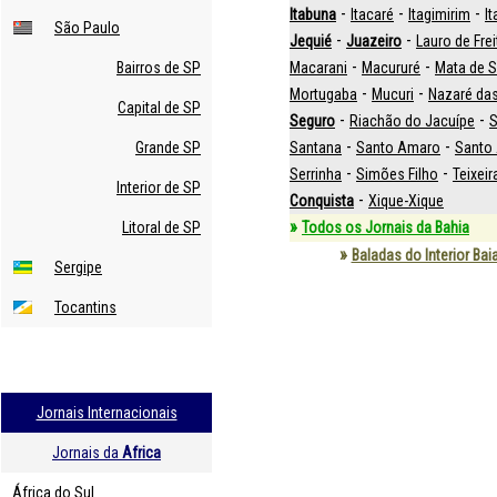
-
-
-
Itabuna
Itacaré
Itagimirim
I
São Paulo
-
-
Jequié
Juazeiro
Lauro de Fre
-
-
Bairros de SP
Macarani
Macururé
Mata de 
-
-
Mortugaba
Mucuri
Nazaré das
Capital de SP
-
-
Seguro
Riachão do Jacuípe
S
-
-
Grande SP
Santana
Santo Amaro
Santo 
-
-
Serrinha
Simões Filho
Teixeir
Interior de SP
-
Conquista
Xique-Xique
»
Litoral de SP
Todos os Jornais da Bahia
»
Baladas do Interior Bai
Sergipe
Tocantins
Jornais Internacionais
Jornais da
Africa
África do Sul