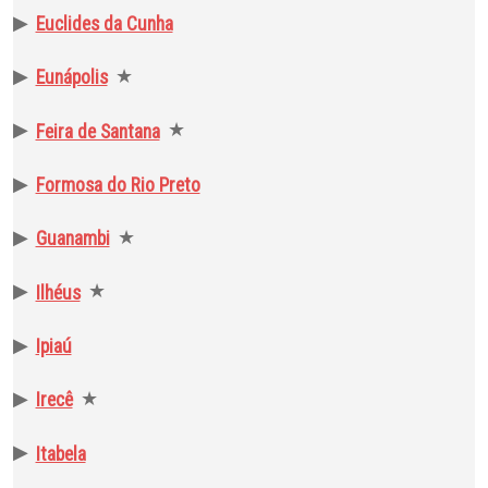
▶
Euclides da Cunha
▶
★
Eunápolis
▶
★
Feira de Santana
▶
Formosa do Rio Preto
▶
★
Guanambi
▶
★
Ilhéus
▶
Ipiaú
▶
★
Irecê
▶
Itabela