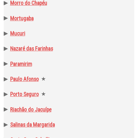
▶
Morro do Chapéu
▶
Mortugaba
▶
Mucuri
▶
Nazaré das Farinhas
▶
Paramirim
▶
★
Paulo Afonso
▶
★
Porto Seguro
▶
Riachão do Jacuípe
▶
Salinas da Margarida