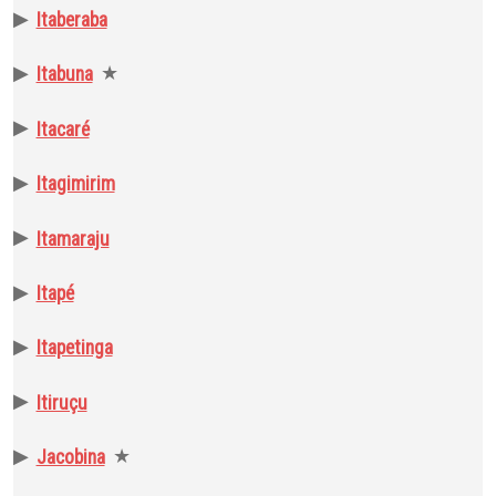
▶
Itaberaba
▶
★
Itabuna
▶
Itacaré
▶
Itagimirim
▶
Itamaraju
▶
Itapé
▶
Itapetinga
▶
Itiruçu
▶
★
Jacobina