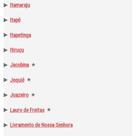
▶
Itamaraju
▶
Itapé
▶
Itapetinga
▶
Itiruçu
▶
★
Jacobina
▶
★
Jequié
▶
★
Juazeiro
▶
★
Lauro de Freitas
▶
Livramento de Nossa Senhora