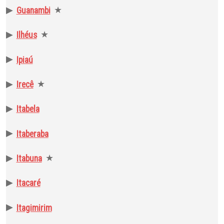
▶
★
Guanambi
▶
★
Ilhéus
▶
Ipiaú
▶
★
Irecê
▶
Itabela
▶
Itaberaba
▶
★
Itabuna
▶
Itacaré
▶
Itagimirim