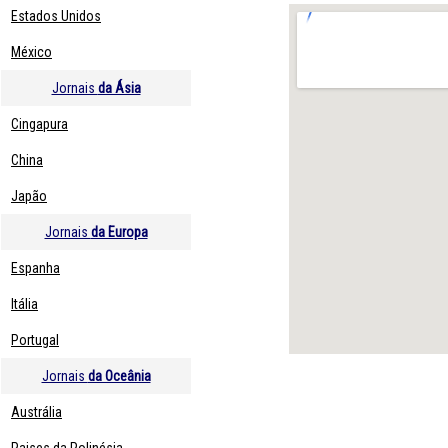
Estados Unidos
México
Jornais
da Ásia
Cingapura
China
Japão
Jornais
da Europa
Espanha
Itália
Portugal
Jornais
da Oceânia
Austrália