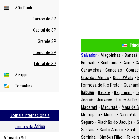
São Paulo
Bairros de SP
Capital de SP
Grande SP
Princ
Interior de SP
-
-
Salvador
Alagoinhas
Banzaê
-
-
-
Brumado
Buritirama
Cairu
C
Litoral de SP
-
-
Canavieiras
Candeias
Coarac
Sergipe
-
-
Cruz das Almas
Dias D'Ávila
-
Formosa do Rio Preto
Guanam
Tocantins
-
-
-
Itabuna
Itacaré
Itagimirim
I
-
-
Jequié
Juazeiro
Lauro de Fre
-
-
Macarani
Macururé
Mata de 
-
-
Mortugaba
Mucuri
Nazaré das
Jornais Internacionais
-
-
Seguro
Riachão do Jacuípe
S
Jornais da
Africa
-
-
Santana
Santo Amaro
Santo 
-
-
Serrinha
Simões Filho
Teixeir
África do Sul