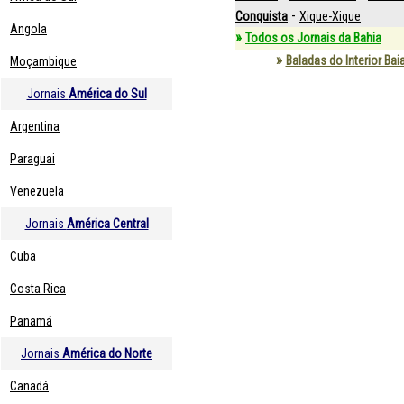
-
Conquista
Xique-Xique
Angola
»
Todos os Jornais da Bahia
»
Baladas do Interior Bai
Moçambique
Jornais
América do Sul
Argentina
Paraguai
Venezuela
Jornais
América Central
Cuba
Costa Rica
Panamá
Jornais
América do Norte
Canadá