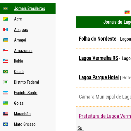
Jornais Brasileiros
Acre
Jornais de Lag
Alagoas
Folha do Nordeste
- Lagoa
Amapá
Amazonas
Lagoa Vermelha RS
- Lago
Bahia
Ceará
Lagoa Parque Hotel
|
Hote
Distrito Federal
Espírito Santo
Câmara Municipal de Lag
Goiás
Maranhão
Prefeitura de Lagoa Verm
Mato Grosso
Sul