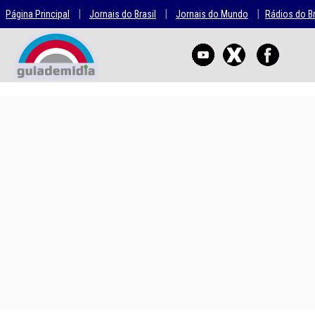
|
|
|
Página Principal
Jornais do Brasil
Jornais do Mundo
Rádios do Br