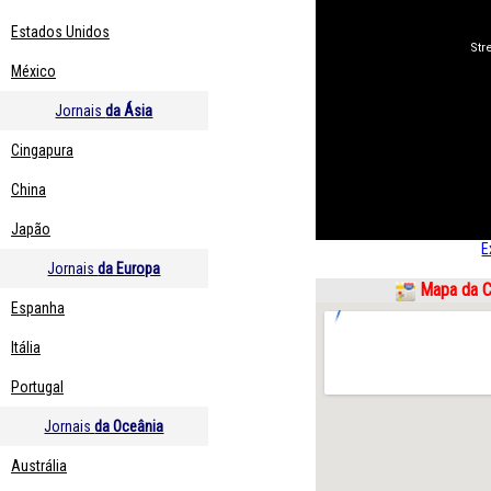
Estados Unidos
México
Jornais
da Ásia
Cingapura
China
Japão
E
Jornais
da Europa
Mapa da C
Espanha
Itália
Portugal
Jornais
da Oceânia
Austrália