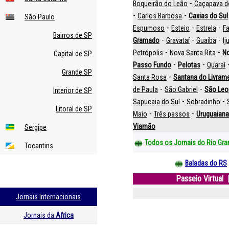
-
Boqueirão do Leão
Caçapava d
-
-
Carlos Barbosa
Caxias do Sul
São Paulo
-
-
-
Espumoso
Esteio
Estrela
Fa
Bairros de SP
-
-
-
Gramado
Gravataí
Guaíba
Iju
-
-
Petrópolis
Nova Santa Rita
N
Capital de SP
-
-
Passo Fundo
Pelotas
Quaraí
Grande SP
-
Santa Rosa
Santana do Livram
-
-
de Paula
São Gabriel
São Leo
Interior de SP
-
-
Sapucaia do Sul
Sobradinho
Litoral de SP
-
-
Maio
Três passos
Uruguaiana
Viamão
Sergipe
Todos os Jornais do Rio Gra
Tocantins
Baladas do RS
Passeio Virtual
Jornais Internacionais
Jornais da
Africa