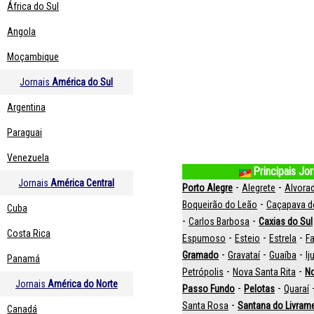
África do Sul
Angola
Moçambique
Jornais
América do Sul
Argentina
Paraguai
Venezuela
Principais Jo
Jornais
América Central
-
-
Porto Alegre
Alegrete
Alvora
-
Boqueirão do Leão
Caçapava d
Cuba
-
-
Carlos Barbosa
Caxias do Sul
Costa Rica
-
-
-
Espumoso
Esteio
Estrela
Fa
-
-
-
Gramado
Gravataí
Guaíba
Iju
Panamá
-
-
Petrópolis
Nova Santa Rita
N
Jornais
América do Norte
-
-
Passo Fundo
Pelotas
Quaraí
-
Santa Rosa
Santana do Livram
Canadá