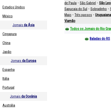
-
-
de Paula
São Gabriel
São Leo
Estados Unidos
-
-
Sapucaia do Sul
Sobradinho
-
-
Maio
Três passos
Uruguaiana
México
Viamão
Jornais
da Ásia
Todos os Jornais do Rio Gra
Cingapura
Baladas do RS
China
Japão
Jornais
da Europa
Espanha
Itália
Portugal
Jornais
da Oceânia
Austrália