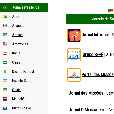
Jornais Brasileiros
Acre
Jornais de Sa
Alagoas
Jornal Informal
- S
Amapá
Amazonas
Bahia
Grupo SEPÉ
| A Tr
Ceará
Distrito Federal
Portal das Missõe
Espírito Santo
Goiás
Jornal das Missões
- Sant
Maranhão
Mato Grosso
Jornal O Mensageiro
- Sa