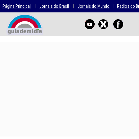
|
|
|
Página Principal
Jornais do Brasil
Jornais do Mundo
Rádios do Br