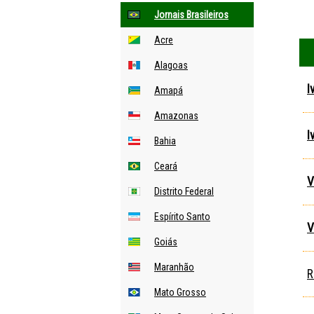
Jornais Brasileiros
Acre
Alagoas
I
Amapá
Amazonas
I
Bahia
Ceará
V
Distrito Federal
Espírito Santo
V
Goiás
Maranhão
R
Mato Grosso