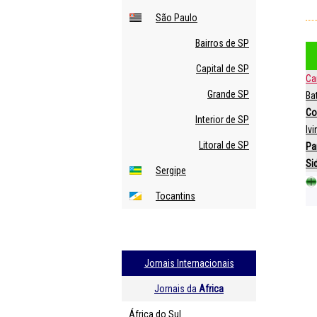
São Paulo
Bairros de SP
Capital de SP
Ca
Grande SP
Ba
Co
Interior de SP
Iv
Litoral de SP
Pa
Si
Sergipe
Tocantins
Jornais Internacionais
Jornais da
Africa
África do Sul