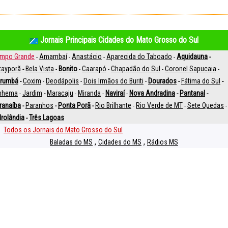
Jornais Principais Cidades do Mato Grosso do Sul
mpo Grande
Amambaí
Anastácio
Aparecida do Taboado
Aquidauna
-
-
-
-
-
tayporã
Bela Vista
Bonito
Caarapó
Chapadão do Sul
Coronel Sapucaia
-
-
-
-
-
-
rumbá
Coxim
Deodápolis
Dois Irmãos do Buriti
Dourados
Fátima do Sul
-
-
-
-
-
-
inhema
Jardim
Maracaju
Miranda
Naviraí
Nova Andradina
Pantanal
-
-
-
-
-
-
-
ranaíba
Paranhos
Ponta Porã
Rio Brilhante
Rio Verde de MT
Sete Quedas
-
-
-
-
-
-
drolândia
Três Lagoas
-
Todos os Jornais do Mato Grosso do Sul
,
,
Baladas do MS
Cidades do MS
Rádios MS