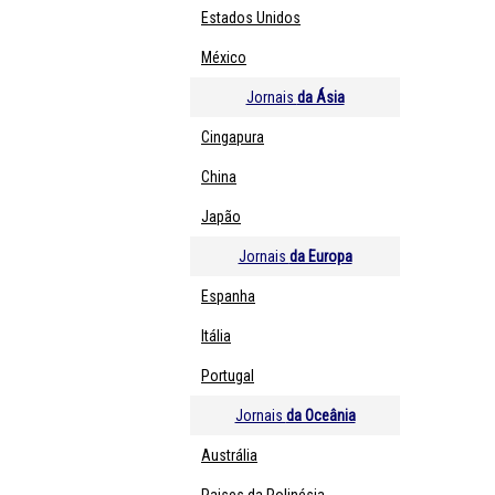
Estados Unidos
México
Jornais
da Ásia
Cingapura
China
Japão
Jornais
da Europa
Espanha
Itália
Portugal
Jornais
da Oceânia
Austrália