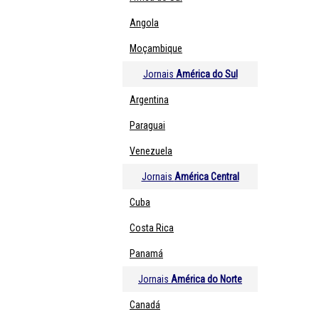
Angola
Moçambique
Jornais
América do Sul
Argentina
Paraguai
Venezuela
Jornais
América Central
Cuba
Costa Rica
Panamá
Jornais
América do Norte
Canadá