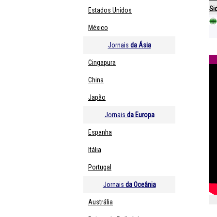
Si
Estados Unidos
México
Jornais
da Ásia
Cingapura
China
Japão
Jornais
da Europa
Espanha
Itália
Portugal
Jornais
da Oceânia
Austrália