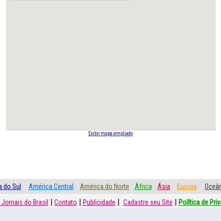
Exibir mapa ampliado
 do Sul
América Central
América do Norte
África
Ásia
Europa
Oceân
|
|
|
|
 Jornais do Brasil
Contato
Publicidade
Cadastre seu Site
Política de Pri
Rede Sociais:
|
|
Facebook
Twitter
Youtube