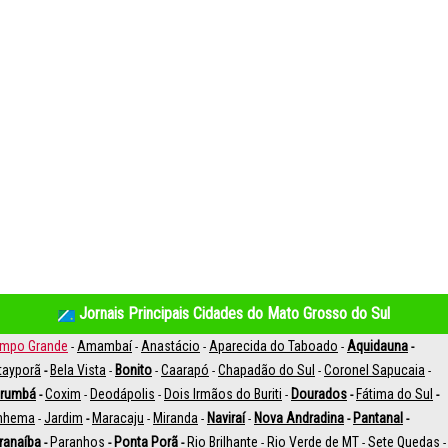
Jornais Principais Cidades do Mato Grosso do Sul
mpo Grande
Amambaí
Anastácio
Aparecida do Taboado
Aquidauna
-
-
-
-
-
tayporã
Bela Vista
Bonito
Caarapó
Chapadão do Sul
Coronel Sapucaia
-
-
-
-
-
-
rumbá
Coxim
Deodápolis
Dois Irmãos do Buriti
Dourados
Fátima do Sul
-
-
-
-
-
-
inhema
Jardim
Maracaju
Miranda
Naviraí
Nova Andradina
Pantanal
-
-
-
-
-
-
-
ranaíba
Paranhos
Ponta Porã
Rio Brilhante
Rio Verde de MT
Sete Quedas
-
-
-
-
-
-