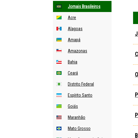
Jornais Brasileiros
Acre
Alagoas
J
Amapá
Amazonas
C
Bahia
Ceará
O
Distrito Federal
P
Espírito Santo
Goiás
P
Maranhão
Mato Grosso
B