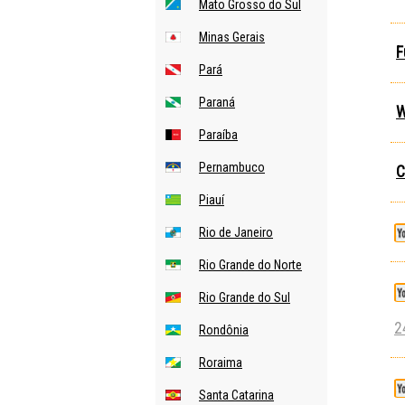
Mato Grosso do Sul
Minas Gerais
F
Pará
Paraná
W
Paraíba
Pernambuco
C
Piauí
Rio de Janeiro
Rio Grande do Norte
Rio Grande do Sul
2
Rondônia
Roraima
Santa Catarina