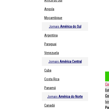
África do Sul
Angola
Moçambique
Jornais
América do Sul
Argentina
Paraguai
Venezuela
Jornais
América Central
Cuba
Costa Rica
Ca
Panamá
Ba
Co
Jornais
América do Norte
Iv
Canadá
Pa