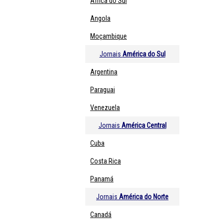
África do Sul
Angola
Moçambique
Jornais
América do Sul
Argentina
Paraguai
Venezuela
Jornais
América Central
Cuba
Costa Rica
Panamá
Jornais
América do Norte
Canadá