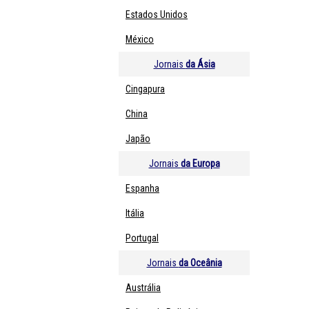
Estados Unidos
México
Jornais
da Ásia
Cingapura
China
Japão
Jornais
da Europa
Espanha
Itália
Portugal
Jornais
da Oceânia
Austrália