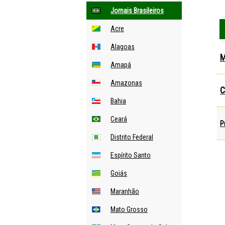
Jornais Brasileiros
Acre
Alagoas
M
Amapá
Amazonas
C
Bahia
Ceará
P
Distrito Federal
Espírito Santo
Goiás
Maranhão
Mato Grosso