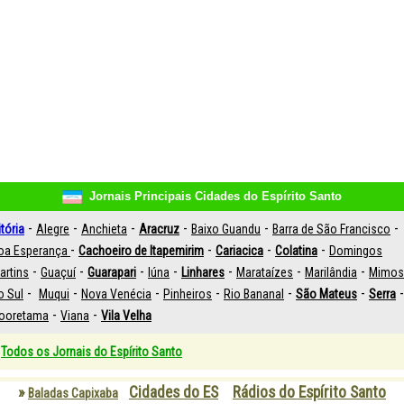
Jornais Principais Cidades do Espírito Santo
-
-
-
-
-
-
itória
Alegre
Anchieta
Aracruz
Baixo Guandu
Barra de São Francisco
-
-
-
-
oa Esperança
Cachoeiro de Itapemirim
Cariacica
Colatina
Domingos
-
-
-
-
-
-
-
artins
Guaçuí
Guarapari
Iúna
Linhares
Marataízes
Marilândia
Mimo
-
-
-
-
-
-
-
o Sul
Muqui
Nova Venécia
Pinheiros
Rio Bananal
São Mateus
Serra
-
-
ooretama
Viana
Vila Velha
Todos os Jornais do Espírito Santo
»
Cidades do ES
Rádios do Espírito Santo
Baladas Capixaba