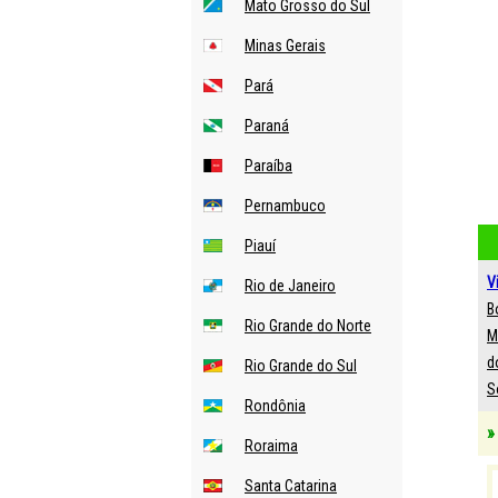
Mato Grosso do Sul
Minas Gerais
Pará
Paraná
Paraíba
Pernambuco
Piauí
V
Rio de Janeiro
B
Rio Grande do Norte
M
d
Rio Grande do Sul
S
Rondônia
»
Roraima
Santa Catarina