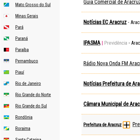
Guia Comercial de Aracru
Mato Grosso do Sul
Minas Gerais
Notícias EC Aracruz
- Arac
Pará
Paraná
IPASMA
|
Previdência
- Ara
Paraíba
Pernambuco
Rádio Nova Onda FM Arac
Piauí
Notícias Prefeitura de Ar
Rio de Janeiro
Rio Grande do Norte
Câmara Municipal de Arac
Rio Grande do Sul
Rondônia
Pre
Prefeitura de Aracruz
Roraima
Santa Catarina