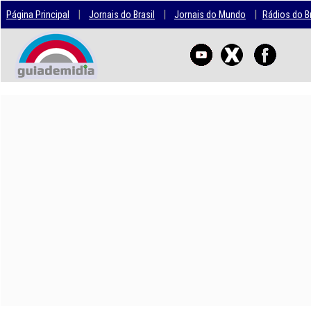
|
|
|
Página Principal
Jornais do Brasil
Jornais do Mundo
Rádios do Br