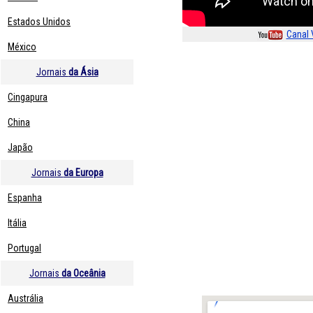
Estados Unidos
Canal 
México
Jornais
da Ásia
Cingapura
China
Japão
Jornais
da Europa
Espanha
Itália
Portugal
Jornais
da Oceânia
Austrália