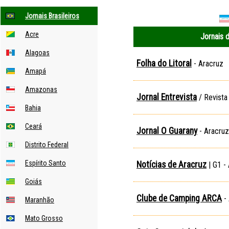
Jornais Brasileiros
Acre
Jornais 
Alagoas
Folha do Litoral
- Aracruz
Amapá
Amazonas
Jornal Entrevista
/ Revista
Bahia
Ceará
Jornal O Guarany
- Aracruz
Distrito Federal
Espírito Santo
Notícias de Aracruz
| G1 -
Goiás
Clube de Camping ARCA
- 
Maranhão
Mato Grosso