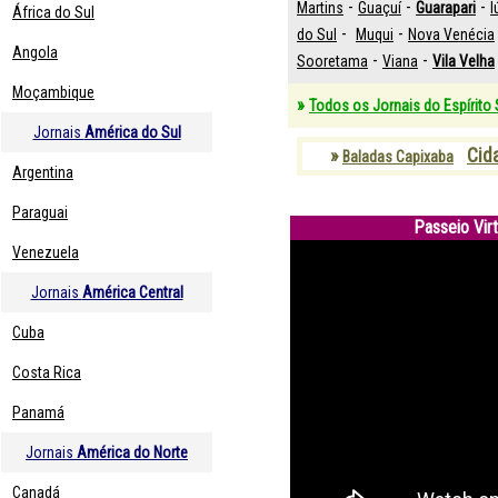
-
-
-
Martins
Guaçuí
Guarapari
I
África do Sul
-
-
do Sul
Muqui
Nova Venécia
Angola
-
-
Sooretama
Viana
Vila Velha
Moçambique
»
Todos os Jornais do Espírito
Jornais
América do Sul
»
Cid
Baladas Capixaba
Argentina
Paraguai
Passeio Vir
Venezuela
Jornais
América Central
Cuba
Costa Rica
Panamá
Jornais
América do Norte
Canadá