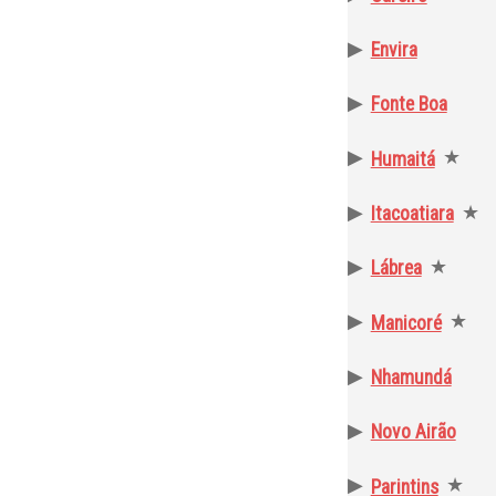
▶
Envira
▶
Fonte Boa
▶
★
Humaitá
▶
★
Itacoatiara
▶
★
Lábrea
▶
★
Manicoré
▶
Nhamundá
▶
Novo Airão
▶
★
Parintins