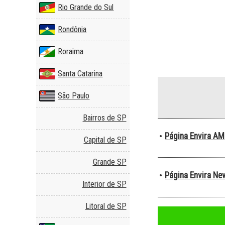
Rio Grande do Sul
Rondônia
Roraima
Santa Catarina
São Paulo
Bairros de SP
Página Envira AM
•
Capital de SP
Grande SP
Página Envira Ne
•
Interior de SP
Litoral de SP