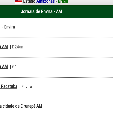
Estado
Amazonas
-
Brasil
Jornais de Envira - AM
- Envira
ra AM
|
D24am
ra AM
|
G1
 Pacatuba
- Envira
da cidade de Eirunepé AM