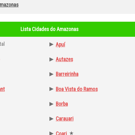
Amazonas
Lista Cidades do Amazonas
tal
▶
Apuí
▶
Autazes
▶
Barreirinha
▶
ant
Boa Vista do Ramos
▶
Borba
▶
Carauari
▶
★
Coari