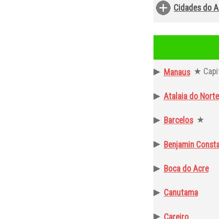
Cidades do 
▶
★ Capi
Manaus
▶
Atalaia do Norte
▶
★
Barcelos
▶
Benjamin Const
▶
Boca do Acre
▶
Canutama
▶
Careiro