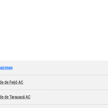
mazonas
de de Feijó AC
ade de Tarauacá AC