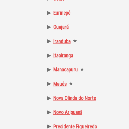
▶
Eurinepé
▶
Guajará
▶
★
Iranduba
▶
Itapiranga
▶
★
Manacapuru
▶
★
Maués
▶
Nova Olinda do Norte
▶
Novo Aripuanã
▶
Presidente Figueiredo