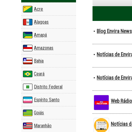
Acre
Alagoas
Blog Envira News
•
Amapá
Amazonas
Notícias de Envi
•
Bahia
Ceará
Notícias de Envi
•
Distrito Federal
Espírito Santo
Web Rádio
Goiás
Notícias 
Maranhão