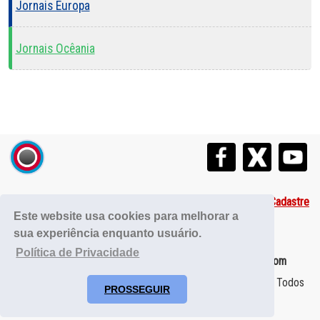
Jornais Europa
Jornais Ocêania
Guia de Jornais Brasil
•
Contato
•
Publicidade
•
Cadastre
Este website usa cookies para melhorar a
seu Site
•
Política de Privacidade
sua experiência enquanto usuário.
Política de Privacidade
Comunicação de erro na página:
guiademidiabr@gmail.com
www.guiademidia.com.br
• O Seu Guia de Mídia da Internet ! Todos
PROSSEGUIR
os direitos reservado © • Guia de Mídia ®