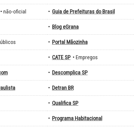
• não-oficial
•
Guia de Prefeituras do Brasil
•
Blog eGrana
públicos
•
Portal Mãozinha
•
CATE SP
• Empregos
.com
•
Descomplica SP
aulista
•
Detran BR
•
Qualifica SP
•
Programa Habitacional