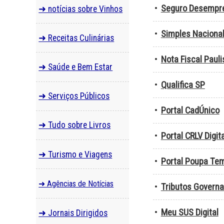
•
Seguro Desempr
➜ notícias sobre Vinhos
•
Simples Naciona
➜ Receitas Culinárias
•
Nota Fiscal Pauli
➜ Saúde e Bem Estar
•
Qualifica SP
➜ Serviços Públicos
•
Portal CadÚnico
➜ Tudo sobre Livros
•
Portal CRLV Digita
➜ Turismo e Viagens
•
Portal Poupa Te
➜ Agências de Notícias
•
Tributos Govern
•
Meu SUS Digital
➜ Jornais Dirigidos