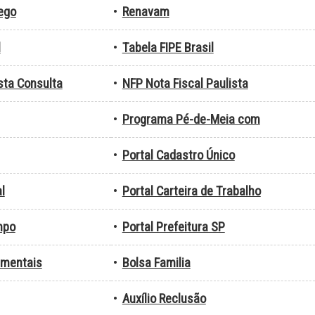
ego
•
Renavam
l
•
Tabela FIPE Brasil
sta Consulta
•
NFP Nota Fiscal Paulista
•
Programa Pé-de-Meia com
•
Portal Cadastro Único
l
•
Portal Carteira de Trabalho
mpo
•
Portal Prefeitura SP
amentais
•
Bolsa Familia
•
Auxílio Reclusão