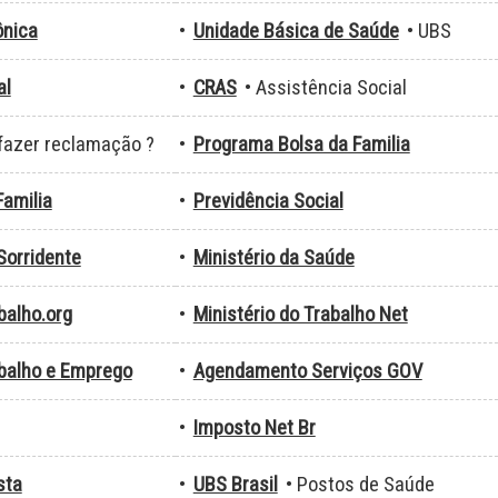
ônica
•
Unidade Básica de Saúde
• UBS
al
•
CRAS
• Assistência Social
fazer reclamação ?
•
Programa Bolsa da Familia
amilia
•
Previdência Social
Sorridente
•
Ministério da Saúde
balho.org
•
Ministério do Trabalho Net
abalho e Emprego
•
Agendamento Serviços GOV
•
Imposto Net Br
sta
•
UBS Brasil
• Postos de Saúde