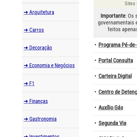
Sites 
➜ Arquitetura
Importante
: Os 
governamentais 
feitos apena
➜ Carros
•
Programa Pé-de
➜ Decoração
•
Portal Consulta
➜ Economia e Negócios
•
Carteira Digital
➜ F1
•
Centro de Deten
➜ Finanças
•
Auxílio Gás
➜ Gastronomia
•
Segunda Via
➜ Investimentos