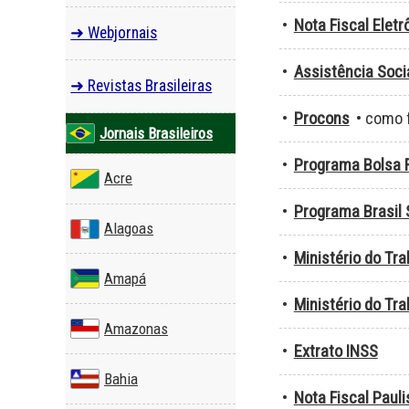
•
Nota Fiscal Eletr
➜ Webjornais
•
Assistência Soci
➜ Revistas Brasileiras
•
Procons
• como 
Jornais Brasileiros
•
Programa Bolsa F
Acre
•
Programa Brasil 
Alagoas
•
Ministério do Tra
Amapá
•
Ministério do Tr
Amazonas
•
Extrato INSS
Bahia
•
Nota Fiscal Pauli