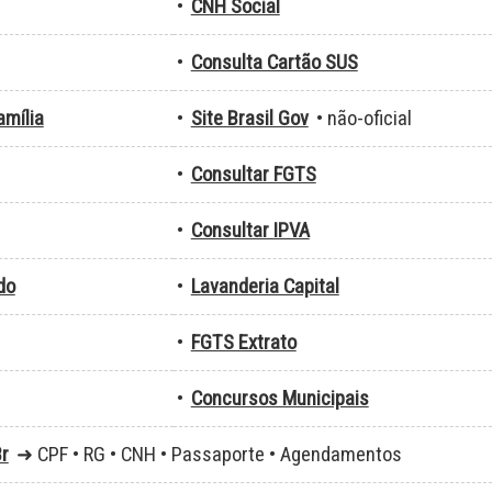
•
CNH Social
•
Consulta Cartão SUS
amília
•
Site Brasil Gov
• não-oficial
•
Consultar FGTS
•
Consultar IPVA
do
•
Lavanderia Capital
•
FGTS Extrato
•
Concursos Municipais
r
➜ CPF • RG • CNH • Passaporte • Agendamentos