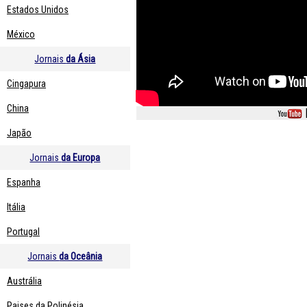
Estados Unidos
México
Jornais
da Ásia
Cingapura
China
Japão
Jornais
da Europa
Espanha
Itália
Portugal
Jornais
da Oceânia
Austrália
Paises da Polinésia