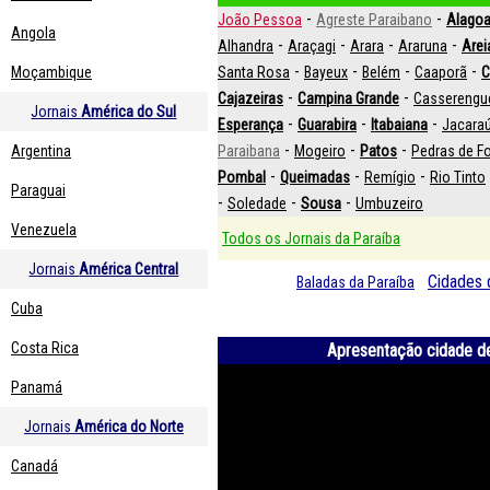
-
-
João Pessoa
Agreste Paraibano
Alagoa
Angola
-
-
-
-
Alhandra
Araçagi
Arara
Araruna
Arei
-
-
-
-
Moçambique
Santa Rosa
Bayeux
Belém
Caaporã
C
-
-
Cajazeiras
Campina Grande
Casserengu
Jornais
América do Sul
-
-
-
Esperança
Guarabira
Itabaiana
Jacara
-
-
-
Argentina
Paraibana
Mogeiro
Patos
Pedras de F
-
-
-
Pombal
Queimadas
Remígio
Rio Tinto
Paraguai
-
-
-
Soledade
Sousa
Umbuzeiro
Venezuela
Todos os Jornais da Paraíba
Jornais
América Central
Cidades 
Baladas da Paraíba
Cuba
Costa Rica
Apresentação cidade d
Panamá
Jornais
América do Norte
Canadá