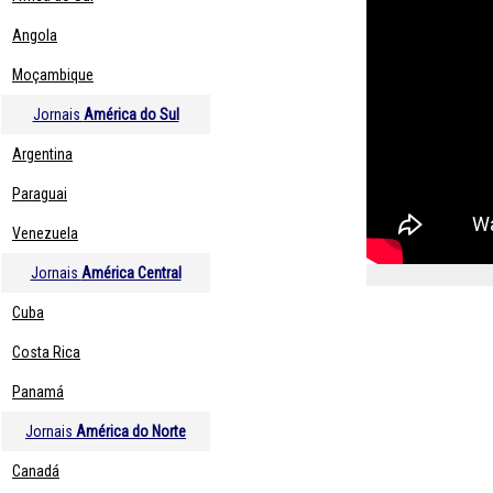
Angola
Moçambique
Jornais
América do Sul
Argentina
Paraguai
Venezuela
Jornais
América Central
Cuba
Costa Rica
Panamá
Jornais
América do Norte
Canadá