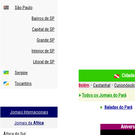
São Paulo
Bairros de SP
Capital de SP
Grande SP
Interior de SP
Litoral de SP
Sergipe
Cidades
Tocantins
-
-
Belém
Castanhal
Curionópoli
»
Todos os Jornais do Pará
»
Baladas do Pará
Jornais Internacionais
Jornais da
Africa
Anivers
África do Sul