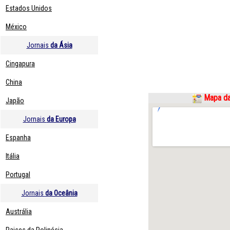
Estados Unidos
México
Jornais
da Ásia
Cingapura
China
Mapa da
Japão
Jornais
da Europa
Espanha
Itália
Portugal
Jornais
da Oceânia
Austrália