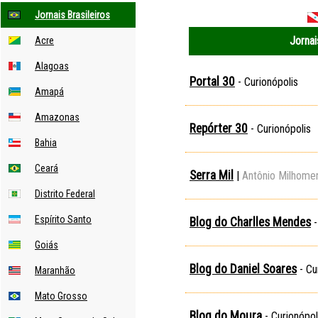
Jornais Brasileiros
Jornai
Acre
Alagoas
Portal 30
- Curionópolis
Amapá
Amazonas
Repórter 30
- Curionópolis
Bahia
Ceará
Serra Mil
|
Antônio Milhome
Distrito Federal
Espírito Santo
Blog do Charlles Mendes
-
Goiás
Blog do Daniel Soares
- Cu
Maranhão
Mato Grosso
Blog do Moura
- Curionópol