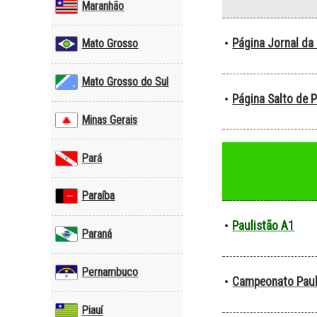
Maranhão
Página Jornal da
•
Mato Grosso
Mato Grosso do Sul
Página Salto de P
•
Minas Gerais
Pará
Paraíba
Paulistão A1
•
Paraná
Pernambuco
Campeonato Paul
•
Piauí