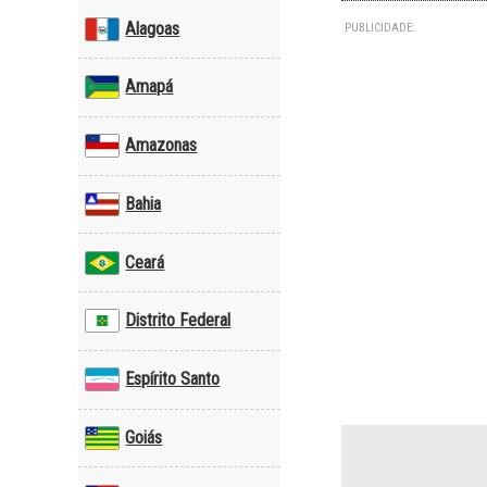
Alagoas
PUBLICIDADE:
Amapá
Amazonas
Bahia
Ceará
Distrito Federal
Espírito Santo
Goiás