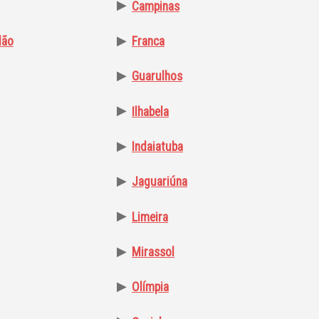
▶
Campinas
▶
dão
Franca
▶
Guarulhos
▶
Ilhabela
▶
Indaiatuba
▶
Jaguariúna
▶
Limeira
▶
Mirassol
▶
Olímpia