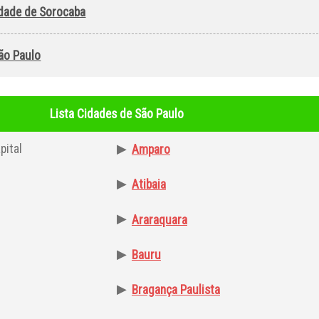
idade de Sorocaba
ão Paulo
Lista Cidades de São Paulo
ital
▶
Amparo
▶
Atibaia
▶
Araraquara
▶
Bauru
▶
Bragança Paulista