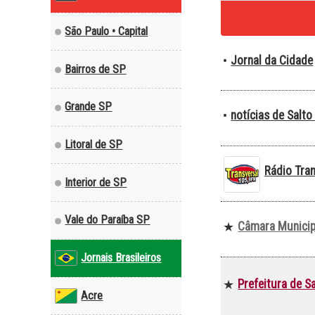
São Paulo • Capital
Jornal da Cidade
•
Bairros de SP
Grande SP
notícias de Salto
•
Litoral de SP
Rádio Tra
Interior de SP
Vale do Paraíba SP
Câmara Municipa
★
Jornais Brasileiros
Prefeitura de S
★
Acre