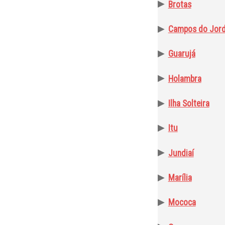
▶
Brotas
▶
Campos do Jor
▶
Guarujá
▶
Holambra
▶
Ilha Solteira
▶
Itu
▶
Jundiaí
▶
Marília
▶
Mococa