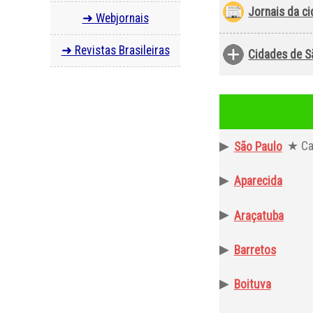
Jornais da c
➜ Webjornais
➜ Revistas Brasileiras
Cidades de S
▶
★ Cap
São Paulo
▶
Aparecida
▶
Araçatuba
▶
Barretos
▶
Boituva