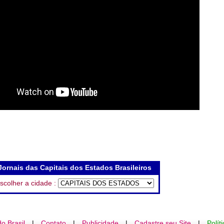
Jornais das Capitais dos Estados Brasileiros
scolher a cidade :
o Brasil
|
Contato
|
Publicidade
|
Cadastre seu Site
|
Polít