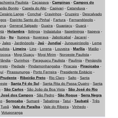
achoeira Paulista
-
Caçapava
-
Campinas
-
Campos do
pão Bonito
-
Capela do Alto
-
Capivari
-
Catanduva
-
Cesário Lange
-
Conchal
-
Cravinhos
-
Cruzeiro
-
Descalvado
egos
-
Espírito Santo do Pinhal
-
Fartura
-
Fernandópolis
-
rça
-
General Salgado
-
Guaíra
-
Guapiaçu
-
Guará
-
etá
-
Holambra
-
Ibitinga
-
Indaiatuba
-
Itapetininga
-
Itapeva
-
tiba
-
Itu
-
Itupeva
-
Ituverava
-
Jaboticabal
-
Jacareí
-
-
Jales
-
Jardinópolis
-
Jaú
-
Jundiaí
-
Junqueirópolis
-
Leme
ulista
-
Limeira
-
Lins
-
Lorena
-
Louveira
-
Marília
-
Matão
-
ococa
-
Mogi Guaçu
-
Mogi Mirim
-
Noroeste Paulista
-
lândia
-
Ourinhos
-
Paraguaçu Paulista
-
Paulínia
-
Penápolis
rreto
-
Piedade
-
Pindamonhangaba
-
Piracaia
-
Piracicaba
-
juí
-
Pirassununga
-
Porto Ferreira
-
Presidente Epitácio
-
 Prudente
-
Ribeirão Preto
-
Rio Claro
-
Salto
-
Santa
Oeste
-
Santa Fé do Sul
-
Santa Rita do Passa Quatro
-
Santa
e
-
São Carlos
-
São João da Boa Vista
-
São José do Rio
 José dos Campos
-
São Pedro
-
São Roque
-
Serra Negra
ho
-
Sorocaba
-
Sumaré
-
Tabatinga
-
Tatuí
-
Taubaté
-
Três
-
Tupã
-
Vale do Paraíba
-
Vale do Ribeira
-
Vinhedo
-
-
Votuporanga