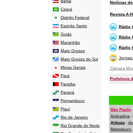
Bahia
Notícias d
Ceará
Revista A 
Distrito Federal
Espírito Santo
Rádio 
Goiás
Rádio 
Maranhão
Rádio 
Mato Grosso
Jornais
Mato Grosso do Sul
Minas Gerais
Câmara Muni
Pará
Prefeitura 
Paraíba
Paraná
Pernambuco
Piauí
São Paulo
Andradina
Rio de Janeiro
Atibaia
-
Av
Rio Grande do Norte
Bebedouro