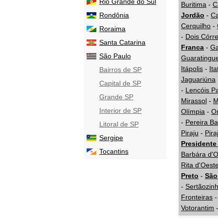
Rio Grande do Sul
Buritima
-
C
Rondônia
Jordão
-
Ca
Cerquilho
-
Roraima
-
Dois Córr
Santa Catarina
Franca
-
Ga
São Paulo
Guaratingu
Itápolis
-
Ita
Bairros de SP
Jaguariúna
Capital de SP
-
Lencóis Pa
Grande SP
Mirassol
-
M
Interior de SP
Olímpia
-
Or
-
Pereira Ba
Litoral de SP
Piraju
-
Pira
Sergipe
Presidente
Tocantins
Barbára d'
Rita d'Oest
Preto
-
São
-
Sertãozin
Fronteiras
Votorantim