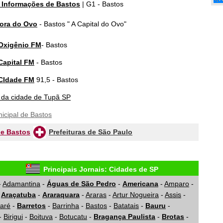
e Informações de Bastos
| G1 - Bastos
Hora do Ovo
- Bastos " A Capital do Ovo"
Oxigênio FM
- Bastos
Capital FM
- Bastos
CIdade FM
91,5 - Bastos
 da cidade de Tupã SP
cipal de Bastos
de Bastos
Prefeituras de São Paulo
Principais Jornais: Cidades de SP
-
Adamantina
-
Águas de São Pedro
-
Americana
-
Amparo
-
-
Araçatuba
-
Araraquara
-
Araras
-
Artur Nogueira
-
Assis
-
aré
-
Barretos
-
Barrinha
-
Bastos
-
Batatais
-
Bauru
-
-
Birigui
-
Boituva
-
Botucatu
-
Bragança Paulista
-
Brotas
-