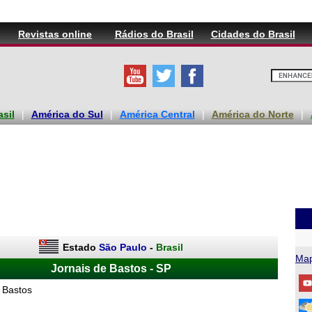
Revistas online
Rádios do Brasil
Cidades do Brasil
asil
|
América do Sul
|
América Central
|
América do Norte
|
Estado
São Paulo
-
Brasil
Map
Jornais de Bastos - SP
 Bastos