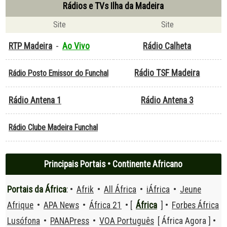
Rádios e TVs Ilha da Madeira
Site
Site
RTP Madeira
-
Ao Vivo
Rádio Calheta
Rádio TSF Madeira
Rádio Posto Emissor do Funchal
Rádio Antena 1
Rádio Antena 3
Rádio Clube Madeira Funchal
Principais Portais • Continente Africano
Portais da África
: •
Afrik
•
All África
•
iÁfrica
•
Jeune
Afrique
•
APA News
•
África 21
• [
África
] •
Forbes África
Lusófona
•
PANAPress
•
VOA Português
[ África Agora ] •