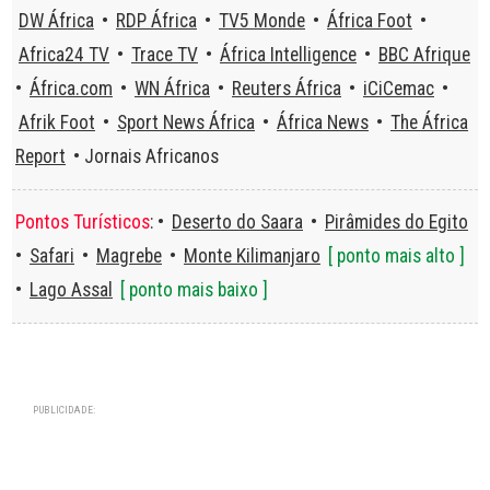
DW África
•
RDP África
•
TV5 Monde
•
África Foot
•
Africa24 TV
•
Trace TV
•
África Intelligence
•
BBC Afrique
•
África.com
•
WN África
•
Reuters África
•
iCiCemac
•
Afrik Foot
•
Sport News África
•
África News
•
The África
Report
• Jornais Africanos
Pontos Turísticos
: •
Deserto do Saara
•
Pirâmides do Egito
•
Safari
•
Magrebe
•
Monte Kilimanjaro
[ ponto mais alto ]
•
Lago Assal
[ ponto mais baixo ]
PUBLICIDADE: