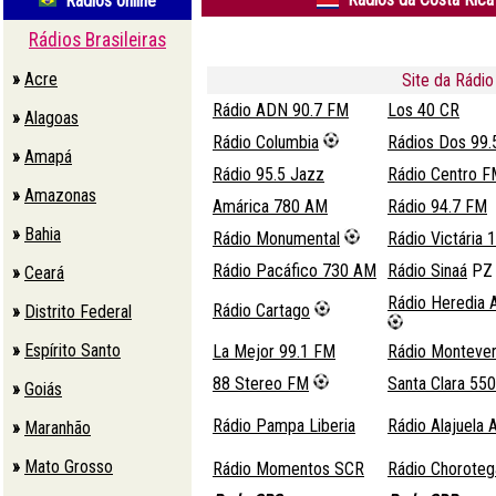
Rádios online
Rádios Brasileiras
»
Acre
Site da Rádio 
Rádio ADN 90.7 FM
Los 40 CR
»
Alagoas
Rádio Columbia
Rádios Dos 99.
»
Amapá
Rádio 95.5 Jazz
Rádio Centro F
»
Amazonas
Amárica 780 AM
Rádio 94.7 FM
»
Bahia
Rádio Monumental
Rádio Victária
Rádio Pacáfico 730 AM
Rádio Sinaá
P
»
Ceará
Rádio Heredia
Rádio Cartago
»
Distrito Federal
»
Espírito Santo
La Mejor 99.1 FM
Rádio Monteve
88 Stereo FM
Santa Clara 55
»
Goiás
Rádio Pampa Liberia
Rádio Alajuela
»
Maranhão
»
Mato Grosso
Rádio Momentos SCR
Rádio Chorote