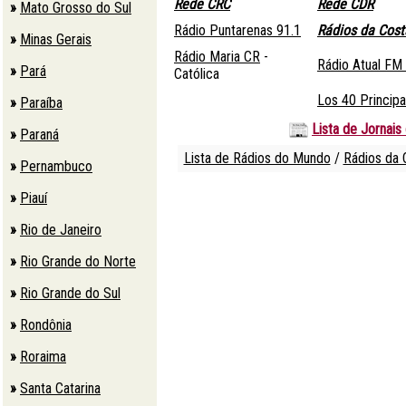
Rede CRC
Rede CDR
»
Mato Grosso do Sul
Rádio Puntarenas 91.1
Rádios da Cost
»
Minas Gerais
Rádio Maria CR
-
Rádio Atual FM
»
Pará
Católica
Los 40 Princip
»
Paraíba
Lista de Jornais
»
Paraná
Lista de Rádios do Mundo
/
Rádios da 
»
Pernambuco
»
Piauí
»
Rio de Janeiro
»
Rio Grande do Norte
»
Rio Grande do Sul
»
Rondônia
»
Roraima
»
Santa Catarina