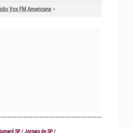
ádio Vox FM Americana
•
Sumaré SP
Jornais de SP
/
/