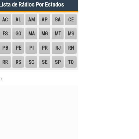
Lista de Rádios Por Estados
AC
AL
AM
AP
BA
CE
ES
GO
MA
MG
MT
MS
PB
PE
PI
PR
RJ
RN
RR
RS
SC
SE
SP
TO
E: