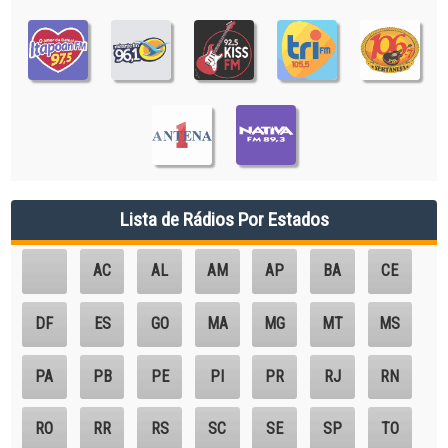
Lista de Rádios Por Estados
AC
AL
AM
AP
BA
CE
DF
ES
GO
MA
MG
MT
MS
PA
PB
PE
PI
PR
RJ
RN
RO
RR
RS
SC
SE
SP
TO