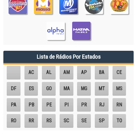
Lista de Rádios Por Estados
AC
AL
AM
AP
BA
CE
DF
ES
GO
MA
MG
MT
MS
PA
PB
PE
PI
PR
RJ
RN
RO
RR
RS
SC
SE
SP
TO