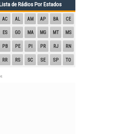
Lista de Rádios Por Estados
AC
AL
AM
AP
BA
CE
ES
GO
MA
MG
MT
MS
PB
PE
PI
PR
RJ
RN
RR
RS
SC
SE
SP
TO
E: