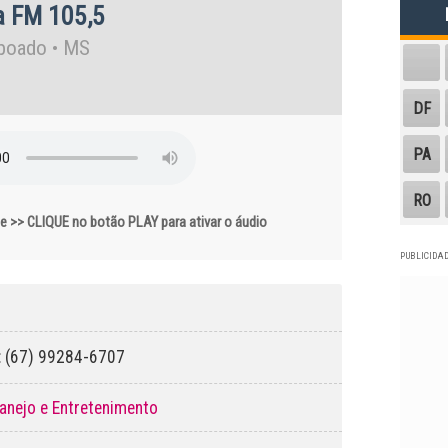
a FM 105,5
aboado
•
MS
DF
PA
RO
 >> CLIQUE no botão PLAY para ativar o áudio
PUBLICIDAD
: (67) 99284-6707
tanejo e Entretenimento