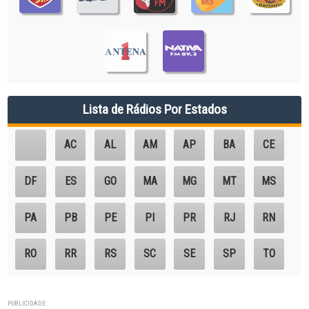
Lista de Rádios Por Estados
AC
AL
AM
AP
BA
CE
DF
ES
GO
MA
MG
MT
MS
PA
PB
PE
PI
PR
RJ
RN
RO
RR
RS
SC
SE
SP
TO
PUBLICIDADE: