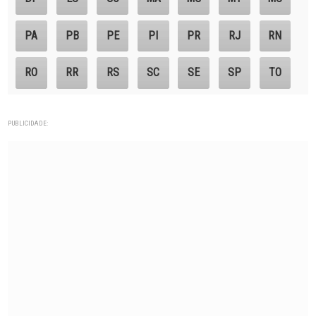
PA
PB
PE
PI
PR
RJ
RN
RO
RR
RS
SC
SE
SP
TO
PUBLICIDADE: