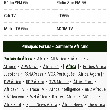
Rádio YFM Ghana
Rádio Star FM GH
Citi TV
e.TVGhana
Metro TV Ghana
ADOM TV
Principais Portais • Continente Africano
Portais da África
: •
Afrik
•
All África
•
iÁfrica
•
Jeune
Afrique
•
APA News
•
África 21
• [
África
] •
Forbes África
Lusófona
•
PANAPress
•
VOA Português
[ África Agora ] •
DW África
•
RDP África
•
TV5 Monde
•
África Foot
•
Africa24 TV
•
Trace TV
•
África Intelligence
•
BBC Afrique
•
África.com
•
WN África
•
Reuters África
•
iCiCemac
•
Afrik Foot
•
Sport News África
•
África News
•
The África