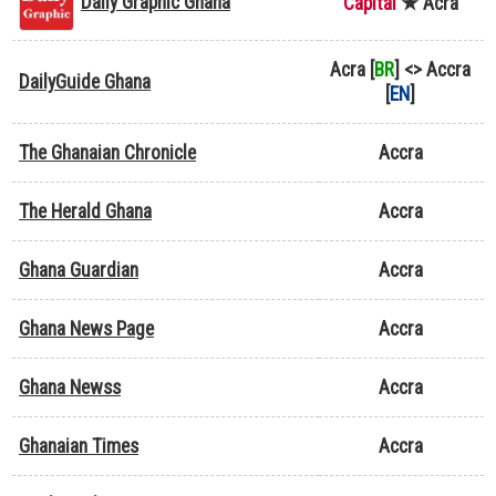
Daily Graphic Ghana
Capital
★
Acra
Acra [
BR
] <> Accra
DailyGuide Ghana
[
EN
]
The Ghanaian Chronicle
Accra
The Herald Ghana
Accra
Ghana Guardian
Accra
Ghana News Page
Accra
Ghana Newss
Accra
Ghanaian Times
Accra