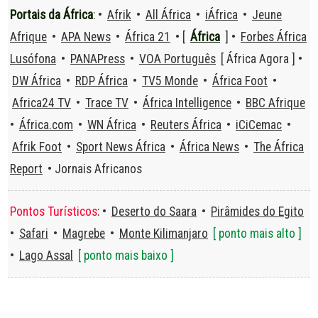
Portais da África
: •
Afrik
•
All África
•
iÁfrica
•
Jeune
Afrique
•
APA News
•
África 21
• [
África
] •
Forbes África
Lusófona
•
PANAPress
•
VOA Português
[ África Agora ] •
DW África
•
RDP África
•
TV5 Monde
•
África Foot
•
Africa24 TV
•
Trace TV
•
África Intelligence
•
BBC Afrique
•
África.com
•
WN África
•
Reuters África
•
iCiCemac
•
Afrik Foot
•
Sport News África
•
África News
•
The África
Report
• Jornais Africanos
Pontos Turísticos
: •
Deserto do Saara
•
Pirâmides do Egito
•
Safari
•
Magrebe
•
Monte Kilimanjaro
[ ponto mais alto ]
•
Lago Assal
[ ponto mais baixo ]