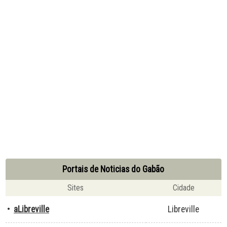
Portais de Noticias do Gabão
Sites
Cidade
•
aLibreville
Libreville