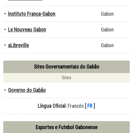
•
Instituto França-Gabon
Gabon
•
Le Nouveau Gabon
Gabon
•
aLibreville
Gabon
Sites Governamentais do Gabão
Sites
•
Governo do Gabão
Língua Oficial
: Francês
[
FR
]
Esportes e Futebol Gabonense